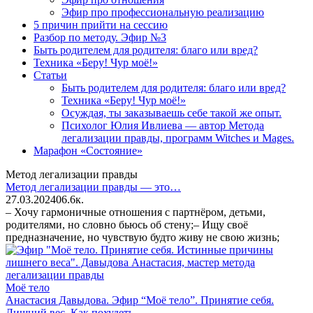
Эфир про профессиональную реализацию
5 причин прийти на сессию
Разбор по методу. Эфир №3
Быть родителем для родителя: благо или вред?
Техника «Беру! Чур моё!»
Статьи
Быть родителем для родителя: благо или вред?
Техника «Беру! Чур моё!»
Осуждая, ты заказываешь себе такой же опыт.
Психолог Юлия Ивлиева — автор Метода
легализации правды, программ Witches и Mages.
Марафон «Состояние»
Метод легализации правды
Метод легализации правды — это…
27.03.2024
0
6.6к.
– Хочу гармоничные отношения с партнёром, детьми,
родителями, но словно бьюсь об стену;– Ищу своё
предназначение, но чувствую будто живу не свою жизнь;
Моё тело
Анастасия Давыдова. Эфир “Моё тело”. Принятие себя.
Лишний вес. Как похудеть.