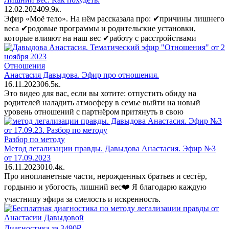
12.02.2024
0
9.9к.
Эфир «Моё тело». На нём рассказала про: ✔причины лишнего
веса ✔родовые программы и родительские установки,
которые влияют на наш вес ✔работу с расстройствами
Отношения
Анастасия Давыдова. Эфир про отношения.
16.11.2023
0
6.5к.
Это видео для вас, если вы хотите: отпустить обиду на
родителей наладить атмосферу в семье выйти на новый
уровень отношений с партнёром притянуть в свою
Разбор по методу
Метод легализации правды. Давыдова Анастасия. Эфир №3
от 17.09.2023
16.11.2023
0
10.4к.
Про инопланетные части, нерожденных братьев и сестёр,
гордыню и убогость, лишний вес❤️ Я благодарю каждую
участницу эфира за смелость и искренность.
Диагностика за 3490₽