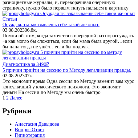
разноцветные журналы, и, переворачивая очередную
страничку, нужно было первым ткнуть пальцем в картинку
Статьи
Осуждая, ты заказываешь себе такой же опыт.
03.08.2023
0
6.8к.
Помни об этом, когда захочется в очередной раз порассуждать
«а как могло бы сложиться, если бы мама была другой…если
бы папа тогда не ушёл…если бы подруга
Диагностика за 3490₽
5 причин прийти на сессию по Методу легализации правды.
02.08.2023
0
7к.
Это экономит время Одна сессия по Методу заменит вам курс
консультаций у классического психолога. Это экономит
деньги На сессии по Методу мы очень быстро
Пагинация
1
2
Далее
записей
Рубрики
Анастасия Давыдова
Вопрос Ответ
Гипнотерапия