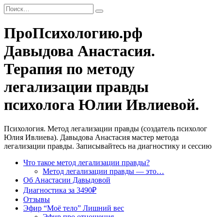
Перейти
Search
к
for:
содержанию
ПроПсихологию.рф
Давыдова Анастасия.
Терапия по методу
легализации правды
психолога Юлии Ивлиевой.
Психология. Метод легализации правды (создатель психолог
Юлия Ивлиева). Давыдова Анастасия мастер метода
легализации правды. Записывайтесь на диагностику и сессию
Что такое метод легализации правды?
Метод легализации правды — это…
Об Анастасии Давыдовой
Диагностика за 3490₽
Отзывы
Эфир “Моё тело” Лишний вес
Эфир про отношения